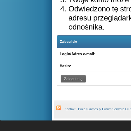
Odwiedzono tę str
adresu przeglądar
odnośnika.
Zaloguj się
Login/Adres e-mail:
Hasło:
Kontakt
PokeXGames.pl Forum Serwera OT