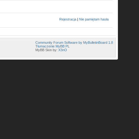
Rejestracja
|
Nie pamiętam hasła
Community Forum Software by MyBulletinBoard 1.8
Tłumaczenie MyBB PL
MyBB Skin by:
X3nO