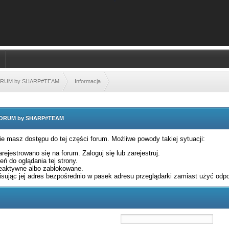
FORUM by SHARP#TEAM
Informacja
 FORUM by SHARP#TEAM
nie masz dostępu do tej części forum. Możliwe powody takiej sytuacji:
rejestrowano się na forum. Zaloguj się lub zarejestruj.
ń do oglądania tej strony.
eaktywne albo zablokowane.
sując jej adres bezpośrednio w pasek adresu przeglądarki zamiast użyć odpo