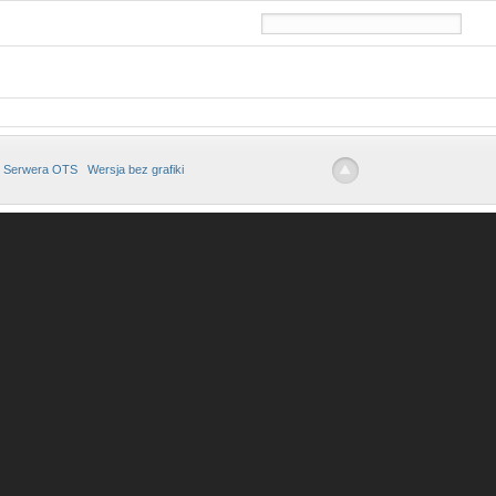
 Serwera OTS
Wersja bez grafiki