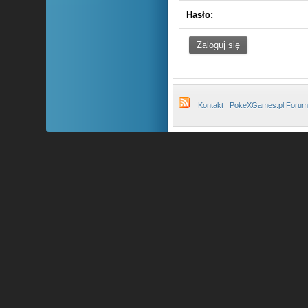
Hasło:
Kontakt
PokeXGames.pl Forum