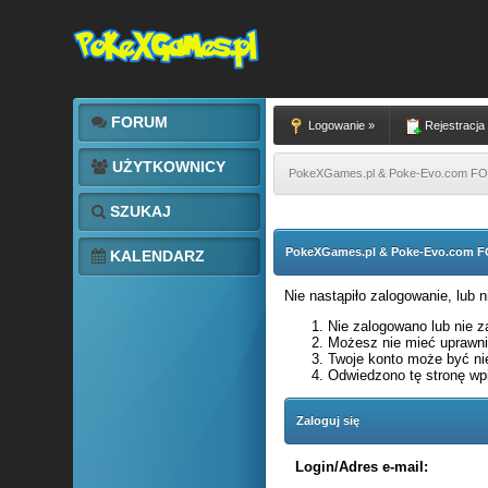
FORUM
Logowanie »
Rejestracja
UŻYTKOWNICY
PokeXGames.pl & Poke-Evo.com 
SZUKAJ
PokeXGames.pl & Poke-Evo.com
KALENDARZ
Nie nastąpiło zalogowanie, lub 
Nie zalogowano lub nie za
Możesz nie mieć uprawnie
Twoje konto może być ni
Odwiedzono tę stronę wpi
Zaloguj się
Login/Adres e-mail: