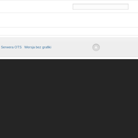
 Serwera OTS
Wersja bez grafiki