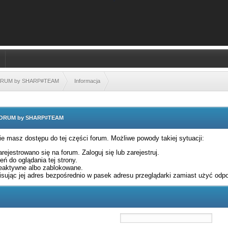
FORUM by SHARP#TEAM
Informacja
 FORUM by SHARP#TEAM
nie masz dostępu do tej części forum. Możliwe powody takiej sytuacji:
rejestrowano się na forum. Zaloguj się lub zarejestruj.
ń do oglądania tej strony.
eaktywne albo zablokowane.
sując jej adres bezpośrednio w pasek adresu przeglądarki zamiast użyć odpo