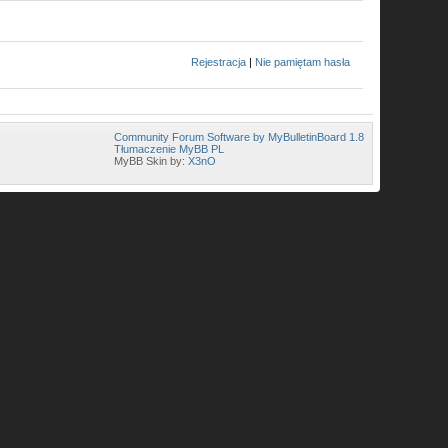
Rejestracja
|
Nie pamiętam hasła
Community Forum Software by MyBulletinBoard 1.8
Tłumaczenie MyBB PL
MyBB Skin by:
X3nO