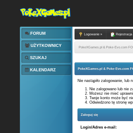
FORUM
Logowanie »
Rejestracja
UŻYTKOWNICY
PokeXGames.pl & Poke-Evo.com 
SZUKAJ
PokeXGames.pl & Poke-Evo.com
KALENDARZ
Nie nastąpiło zalogowanie, lub 
Nie zalogowano lub nie za
Możesz nie mieć uprawnie
Twoje konto może być ni
Odwiedzono tę stronę wpi
Zaloguj się
Login/Adres e-mail: