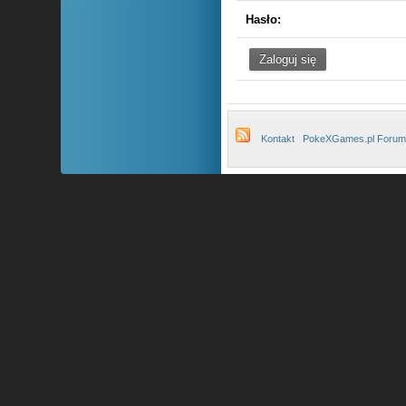
Hasło:
Kontakt
PokeXGames.pl Forum