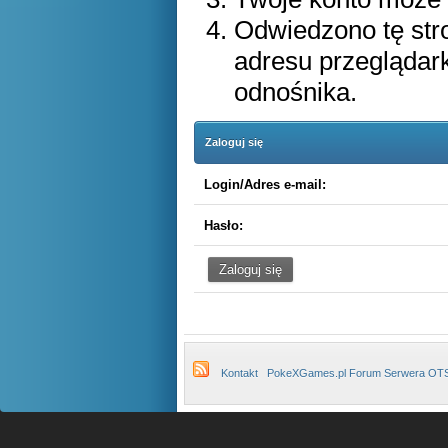
Odwiedzono tę str
adresu przeglądar
odnośnika.
Zaloguj się
Login/Adres e-mail:
Hasło:
Kontakt
PokeXGames.pl Forum Serwera OT