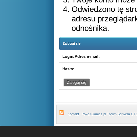
Odwiedzono tę str
adresu przeglądar
odnośnika.
Zaloguj się
Login/Adres e-mail:
Hasło:
Kontakt
PokeXGames.pl Forum Serwera OT