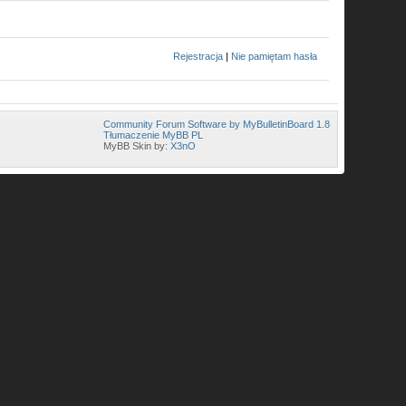
Rejestracja
|
Nie pamiętam hasła
Community Forum Software by MyBulletinBoard 1.8
Tłumaczenie MyBB PL
MyBB Skin by:
X3nO