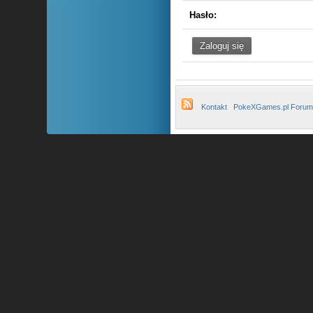
Hasło:
Kontakt
PokeXGames.pl Forum