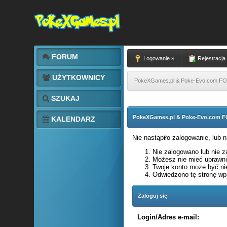
FORUM
Logowanie »
Rejestracja
UŻYTKOWNICY
PokeXGames.pl & Poke-Evo.com 
SZUKAJ
PokeXGames.pl & Poke-Evo.com
KALENDARZ
Nie nastąpiło zalogowanie, lub 
Nie zalogowano lub nie za
Możesz nie mieć uprawnie
Twoje konto może być ni
Odwiedzono tę stronę wpi
Zaloguj się
Login/Adres e-mail: