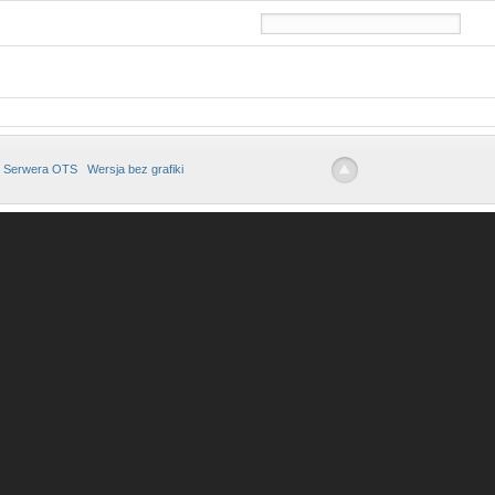
 Serwera OTS
Wersja bez grafiki