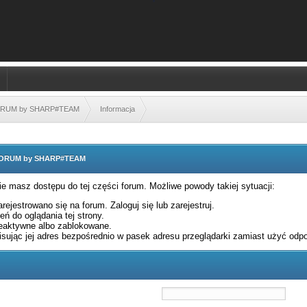
FORUM by SHARP#TEAM
Informacja
 FORUM by SHARP#TEAM
nie masz dostępu do tej części forum. Możliwe powody takiej sytuacji:
rejestrowano się na forum. Zaloguj się lub zarejestruj.
ń do oglądania tej strony.
eaktywne albo zablokowane.
sując jej adres bezpośrednio w pasek adresu przeglądarki zamiast użyć odpo