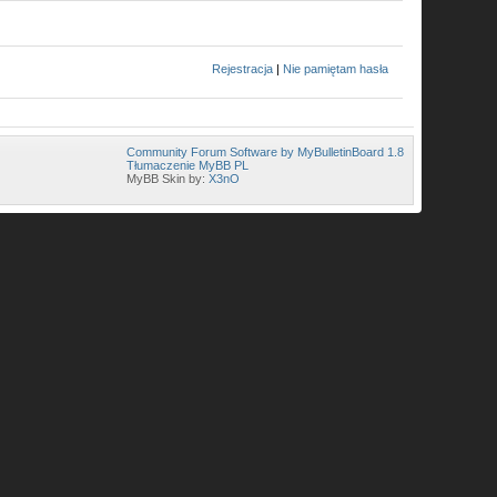
Rejestracja
|
Nie pamiętam hasła
Community Forum Software by MyBulletinBoard 1.8
Tłumaczenie MyBB PL
MyBB Skin by:
X3nO