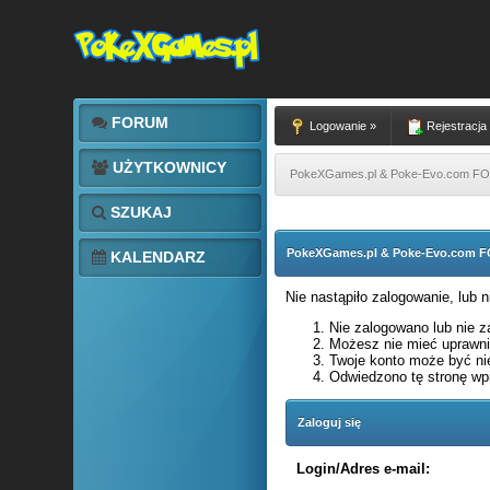
FORUM
Logowanie »
Rejestracja
UŻYTKOWNICY
PokeXGames.pl & Poke-Evo.com 
SZUKAJ
PokeXGames.pl & Poke-Evo.com
KALENDARZ
Nie nastąpiło zalogowanie, lub 
Nie zalogowano lub nie za
Możesz nie mieć uprawnie
Twoje konto może być ni
Odwiedzono tę stronę wpi
Zaloguj się
Login/Adres e-mail: