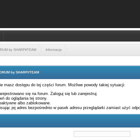
FORUM by SHARP#TEAM
Informacja
 FORUM by SHARP#TEAM
nie masz dostępu do tej części forum. Możliwe powody takiej sytuacji:
rejestrowano się na forum. Zaloguj się lub zarejestruj.
ń do oglądania tej strony.
eaktywne albo zablokowane.
sując jej adres bezpośrednio w pasek adresu przeglądarki zamiast użyć odpo