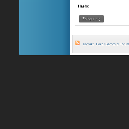
Hasło:
Kontakt
PokeXGames.pl Forum