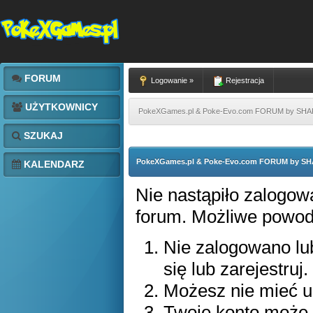
FORUM
Logowanie »
Rejestracja
UŻYTKOWNICY
PokeXGames.pl & Poke-Evo.com FORUM by SH
SZUKAJ
PokeXGames.pl & Poke-Evo.com FORUM by S
KALENDARZ
Nie nastąpiło zalogowa
forum. Możliwe powody 
Nie zalogowano lub
się lub zarejestruj.
Możesz nie mieć up
Twoje konto może 