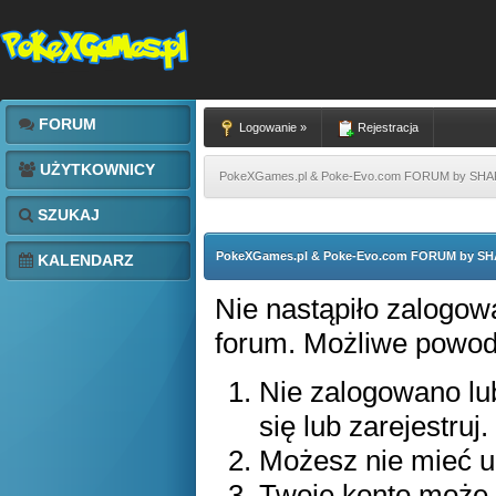
FORUM
Logowanie »
Rejestracja
UŻYTKOWNICY
PokeXGames.pl & Poke-Evo.com FORUM by SH
SZUKAJ
PokeXGames.pl & Poke-Evo.com FORUM by S
KALENDARZ
Nie nastąpiło zalogowa
forum. Możliwe powody 
Nie zalogowano lub
się lub zarejestruj.
Możesz nie mieć up
Twoje konto może 