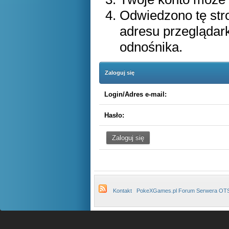
Odwiedzono tę str
adresu przeglądar
odnośnika.
Zaloguj się
Login/Adres e-mail:
Hasło:
Kontakt
PokeXGames.pl Forum Serwera OT