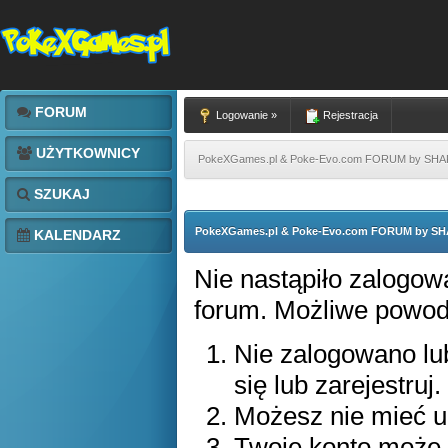
FORUM
Logowanie »
Rejestracja
UŻYTKOWNICY
PokeXGames.pl & Poke-Evo.com FORUM by SH
SZUKAJ
PokeXGames.pl & Poke-Evo.com FORUM by S
KALENDARZ
Nie nastąpiło zalogowa
forum. Możliwe powody 
Nie zalogowano lub
się lub zarejestruj.
Możesz nie mieć up
Twoje konto może 