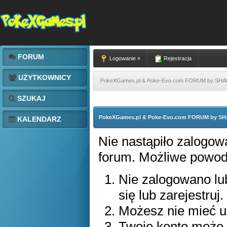
FORUM
Logowanie »
Rejestracja
UŻYTKOWNICY
PokeXGames.pl & Poke-Evo.com FORUM by SH
SZUKAJ
PokeXGames.pl & Poke-Evo.com FORUM by S
KALENDARZ
Nie nastąpiło zalogowa
forum. Możliwe powody 
Nie zalogowano lub
się lub zarejestruj.
Możesz nie mieć up
Twoje konto może 