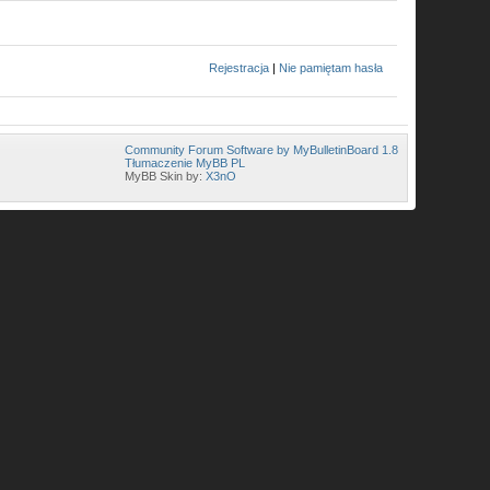
Rejestracja
|
Nie pamiętam hasła
Community Forum Software by MyBulletinBoard 1.8
Tłumaczenie MyBB PL
MyBB Skin by:
X3nO