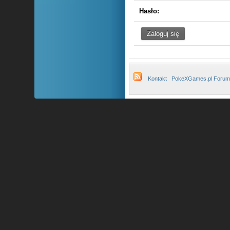
Hasło:
Kontakt
PokeXGames.pl Forum