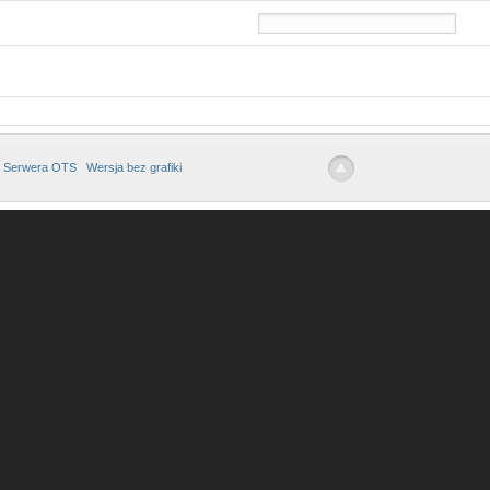
 Serwera OTS
Wersja bez grafiki