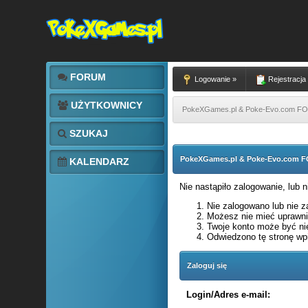
FORUM
Logowanie »
Rejestracja
UŻYTKOWNICY
PokeXGames.pl & Poke-Evo.com 
SZUKAJ
PokeXGames.pl & Poke-Evo.com
KALENDARZ
Nie nastąpiło zalogowanie, lub 
Nie zalogowano lub nie za
Możesz nie mieć uprawnie
Twoje konto może być ni
Odwiedzono tę stronę wpi
Zaloguj się
Login/Adres e-mail: