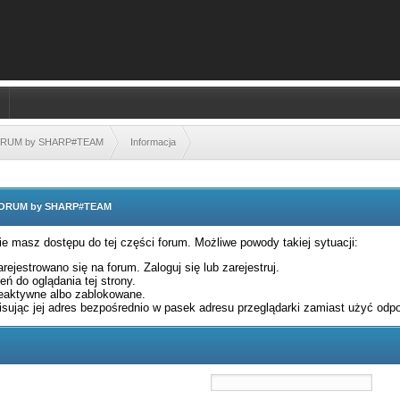
FORUM by SHARP#TEAM
Informacja
 FORUM by SHARP#TEAM
nie masz dostępu do tej części forum. Możliwe powody takiej sytuacji:
rejestrowano się na forum. Zaloguj się lub zarejestruj.
ń do oglądania tej strony.
eaktywne albo zablokowane.
sując jej adres bezpośrednio w pasek adresu przeglądarki zamiast użyć odpo