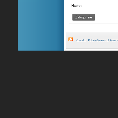
Hasło:
Kontakt
PokeXGames.pl Forum