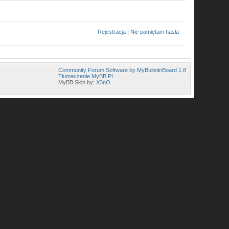
Rejestracja
|
Nie pamiętam hasła
Community Forum Software by MyBulletinBoard 1.8
Tłumaczenie MyBB PL
MyBB Skin by:
X3nO