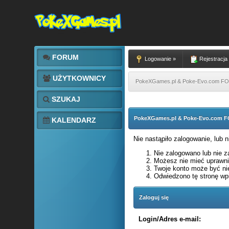
FORUM
Logowanie »
Rejestracja
UŻYTKOWNICY
PokeXGames.pl & Poke-Evo.com 
SZUKAJ
PokeXGames.pl & Poke-Evo.com
KALENDARZ
Nie nastąpiło zalogowanie, lub 
Nie zalogowano lub nie za
Możesz nie mieć uprawnie
Twoje konto może być ni
Odwiedzono tę stronę wpi
Zaloguj się
Login/Adres e-mail: