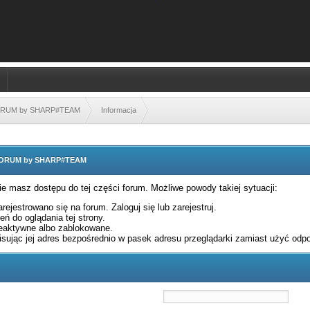
FORUM by SHARP#TEAM
Informacja
 FORUM by SHARP#TEAM
nie masz dostępu do tej części forum. Możliwe powody takiej sytuacji:
rejestrowano się na forum. Zaloguj się lub zarejestruj.
ń do oglądania tej strony.
eaktywne albo zablokowane.
sując jej adres bezpośrednio w pasek adresu przeglądarki zamiast użyć odpo