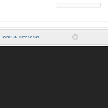
 Serwera OTS
Wersja bez grafiki