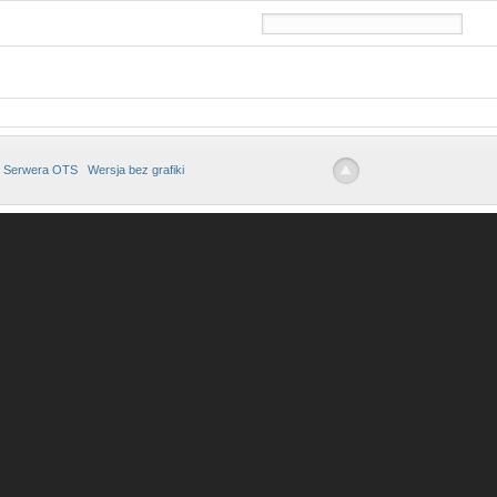
 Serwera OTS
Wersja bez grafiki