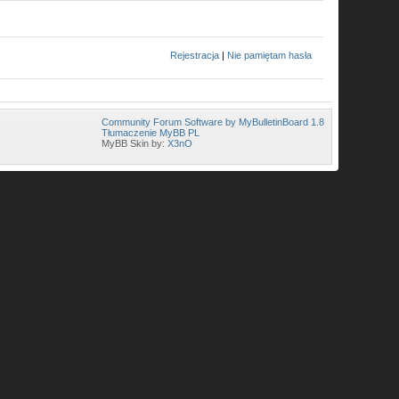
Rejestracja
|
Nie pamiętam hasła
Community Forum Software by MyBulletinBoard 1.8
Tłumaczenie MyBB PL
MyBB Skin by:
X3nO