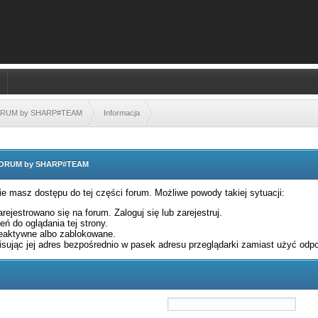
FORUM by SHARP#TEAM
Informacja
 FORUM by SHARP#TEAM
nie masz dostępu do tej części forum. Możliwe powody takiej sytuacji:
rejestrowano się na forum. Zaloguj się lub zarejestruj.
ń do oglądania tej strony.
eaktywne albo zablokowane.
sując jej adres bezpośrednio w pasek adresu przeglądarki zamiast użyć odpo