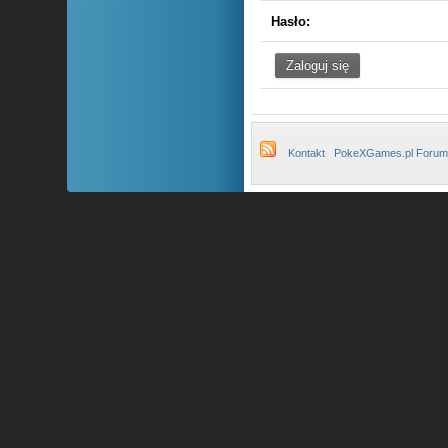
Hasło:
Kontakt
PokeXGames.pl Forum