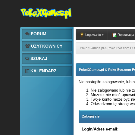
FORUM
Logowanie »
Rejestracja
UŻYTKOWNICY
PokeXGames.pl & Poke-Evo.com 
SZUKAJ
PokeXGames.pl & Poke-Evo.com
KALENDARZ
Nie nastąpiło zalogowanie, lub 
Nie zalogowano lub nie za
Możesz nie mieć uprawnie
Twoje konto może być ni
Odwiedzono tę stronę wpi
Zaloguj się
Login/Adres e-mail: