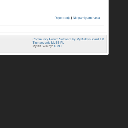
Rejestracja
|
Nie pamiętam hasła
Community Forum Software by MyBulletinBoard 1.8
Tłumaczenie MyBB PL
MyBB Skin by:
X3nO