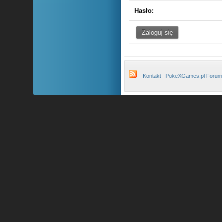
Hasło:
Kontakt
PokeXGames.pl Forum