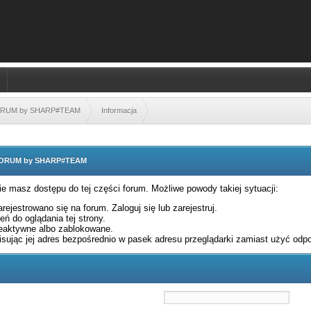
FORUM by SHARP#TEAM
Informacja
 FORUM by SHARP#TEAM
nie masz dostępu do tej części forum. Możliwe powody takiej sytuacji:
rejestrowano się na forum. Zaloguj się lub zarejestruj.
ń do oglądania tej strony.
eaktywne albo zablokowane.
sując jej adres bezpośrednio w pasek adresu przeglądarki zamiast użyć odpo