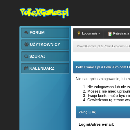
FORUM
Logowanie »
Rejestracja
UŻYTKOWNICY
PokeXGames.pl & Poke-Evo.com 
SZUKAJ
PokeXGames.pl & Poke-Evo.com
KALENDARZ
Nie nastąpiło zalogowanie, lub 
Nie zalogowano lub nie za
Możesz nie mieć uprawnie
Twoje konto może być ni
Odwiedzono tę stronę wpi
Zaloguj się
Login/Adres e-mail: