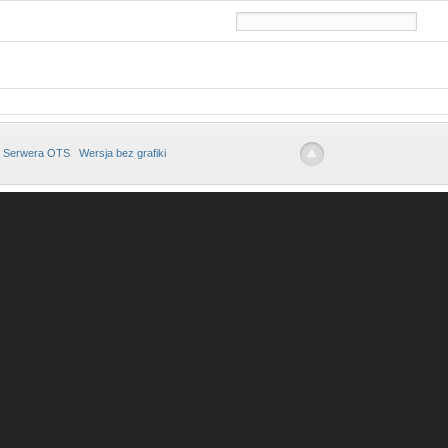
 Serwera OTS
Wersja bez grafiki