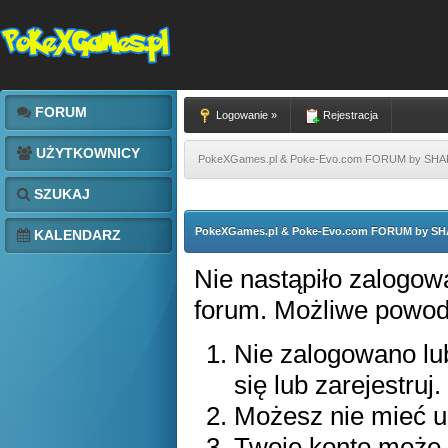
FORUM
Logowanie »
Rejestracja
UŻYTKOWNICY
PokeXGames.pl & Poke-Evo.com FORUM by SH
SZUKAJ
PokeXGames.pl & Poke-Evo.com FORUM by S
KALENDARZ
Nie nastąpiło zalogowa
forum. Możliwe powody 
Nie zalogowano lub
się lub zarejestruj.
Możesz nie mieć up
Twoje konto może 