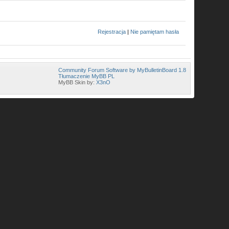
Rejestracja
|
Nie pamiętam hasła
Community Forum Software by MyBulletinBoard 1.8
Tłumaczenie MyBB PL
MyBB Skin by:
X3nO