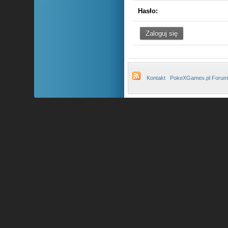
Hasło:
Kontakt
PokeXGames.pl Forum