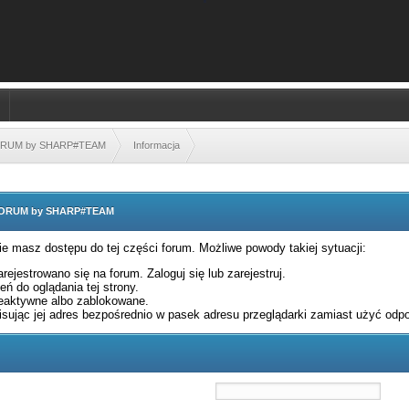
FORUM by SHARP#TEAM
Informacja
 FORUM by SHARP#TEAM
nie masz dostępu do tej części forum. Możliwe powody takiej sytuacji:
rejestrowano się na forum. Zaloguj się lub zarejestruj.
ń do oglądania tej strony.
eaktywne albo zablokowane.
sując jej adres bezpośrednio w pasek adresu przeglądarki zamiast użyć odpo