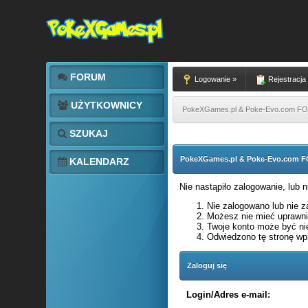
FORUM
Logowanie »
Rejestracja
UŻYTKOWNICY
PokeXGames.pl & Poke-Evo.com 
SZUKAJ
PokeXGames.pl & Poke-Evo.com
KALENDARZ
Nie nastąpiło zalogowanie, lub 
Nie zalogowano lub nie za
Możesz nie mieć uprawnie
Twoje konto może być ni
Odwiedzono tę stronę wpi
Zaloguj się
Login/Adres e-mail: