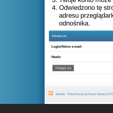
Odwiedzono tę str
adresu przeglądar
odnośnika.
Zaloguj się
Login/Adres e-mail:
Hasło:
Kontakt
PokeXGames.pl Forum Serwera OT