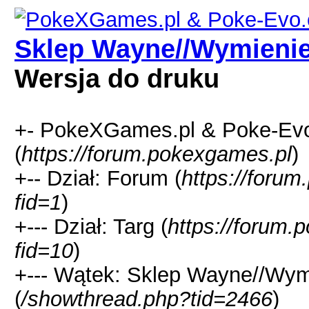
Sklep Wayne//Wymienie
Wersja do druku
+- PokeXGames.pl & Poke-
(
https://forum.pokexgames.pl
)
+-- Dział: Forum (
https://foru
fid=1
)
+--- Dział: Targ (
https://forum.
fid=10
)
+--- Wątek: Sklep Wayne//Wym
(
/showthread.php?tid=2466
)