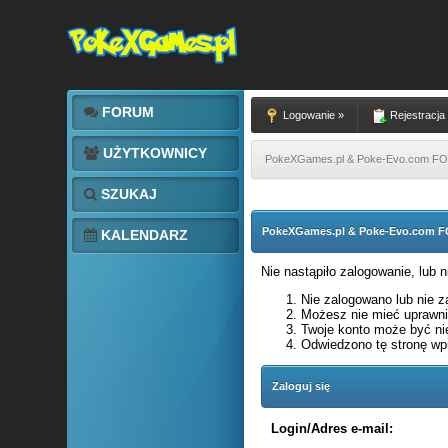
FORUM
Logowanie »
Rejestracja
UŻYTKOWNICY
PokeXGames.pl & Poke-Evo.com 
SZUKAJ
PokeXGames.pl & Poke-Evo.com
KALENDARZ
Nie nastąpiło zalogowanie, lub 
Nie zalogowano lub nie za
Możesz nie mieć uprawnie
Twoje konto może być ni
Odwiedzono tę stronę wpi
Zaloguj się
Login/Adres e-mail: