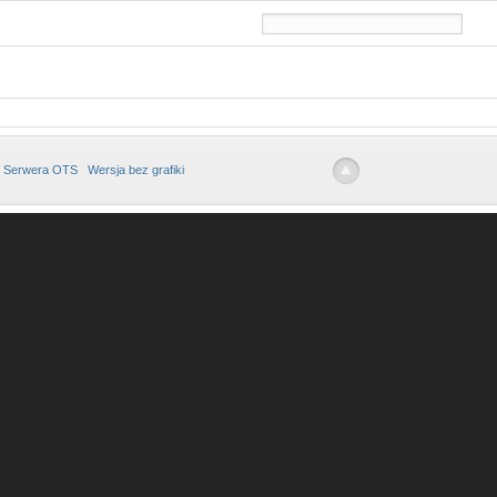
 Serwera OTS
Wersja bez grafiki