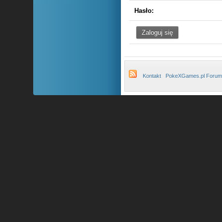
Hasło:
Kontakt
PokeXGames.pl Forum