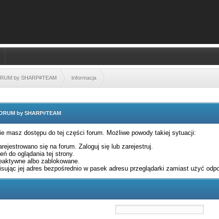
FORUM by SHARP#TEAM
Informacja
 FORUM by SHARP#TEAM
nie masz dostępu do tej części forum. Możliwe powody takiej sytuacji:
rejestrowano się na forum. Zaloguj się lub zarejestruj.
ń do oglądania tej strony.
eaktywne albo zablokowane.
sując jej adres bezpośrednio w pasek adresu przeglądarki zamiast użyć odpo