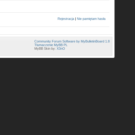
Rejestracja
|
Nie pamiętam hasła
Community Forum Software by MyBulletinBoard 1.8
Tłumaczenie MyBB PL
MyBB Skin by:
X3nO