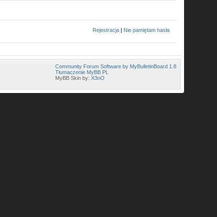
Rejestracja
|
Nie pamiętam hasła
Community Forum Software by MyBulletinBoard 1.8
Tłumaczenie MyBB PL
MyBB Skin by:
X3nO