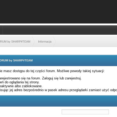
FORUM by SHARP#TEAM
Informacja
 FORUM by SHARP#TEAM
nie masz dostępu do tej części forum. Możliwe powody takiej sytuacji:
rejestrowano się na forum. Zaloguj się lub zarejestruj.
ń do oglądania tej strony.
eaktywne albo zablokowane.
sując jej adres bezpośrednio w pasek adresu przeglądarki zamiast użyć odpo