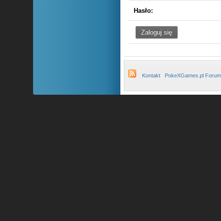
Hasło:
Kontakt
PokeXGames.pl Forum