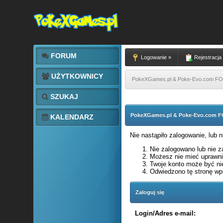
FORUM
Logowanie »
Rejestracja
UŻYTKOWNICY
PokeXGames.pl & Poke-Evo.com 
SZUKAJ
PokeXGames.pl & Poke-Evo.com
KALENDARZ
Nie nastąpiło zalogowanie, lub 
Nie zalogowano lub nie za
Możesz nie mieć uprawnie
Twoje konto może być ni
Odwiedzono tę stronę wpi
Zaloguj się
Login/Adres e-mail: