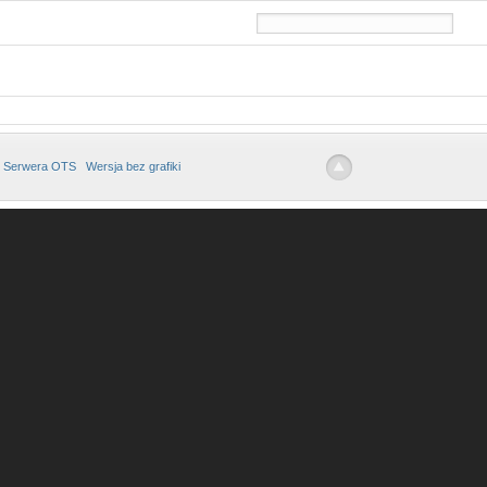
 Serwera OTS
Wersja bez grafiki