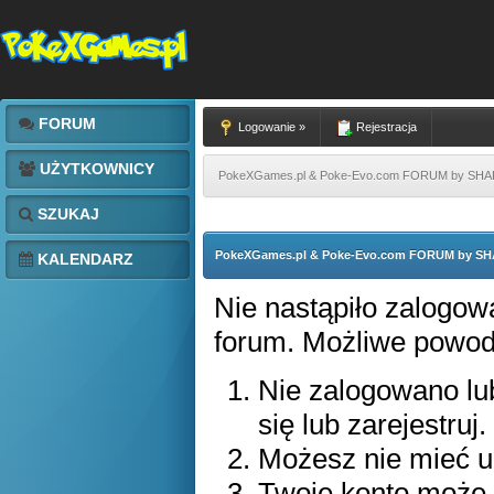
FORUM
Logowanie »
Rejestracja
UŻYTKOWNICY
PokeXGames.pl & Poke-Evo.com FORUM by SH
SZUKAJ
PokeXGames.pl & Poke-Evo.com FORUM by S
KALENDARZ
Nie nastąpiło zalogowa
forum. Możliwe powody 
Nie zalogowano lub
się lub zarejestruj.
Możesz nie mieć up
Twoje konto może 