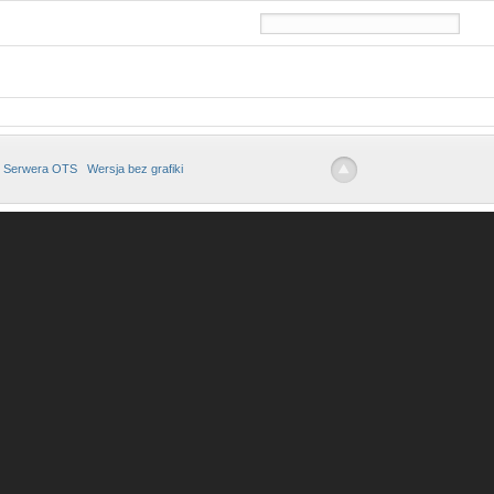
 Serwera OTS
Wersja bez grafiki