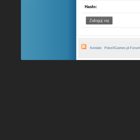
Hasło:
Kontakt
PokeXGames.pl Forum