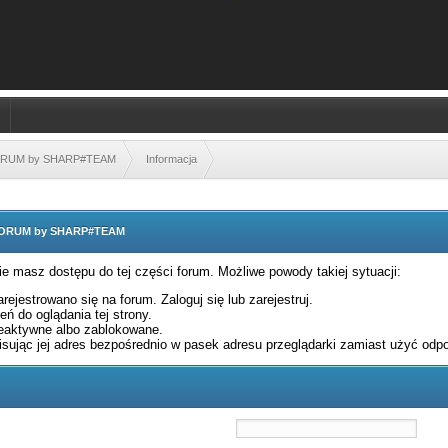
FORUM by SHARP#TEAM
Informacja
 FORUM by SHARP#TEAM
nie masz dostępu do tej części forum. Możliwe powody takiej sytuacji:
rejestrowano się na forum. Zaloguj się lub zarejestruj.
ń do oglądania tej strony.
eaktywne albo zablokowane.
sując jej adres bezpośrednio w pasek adresu przeglądarki zamiast użyć odpo