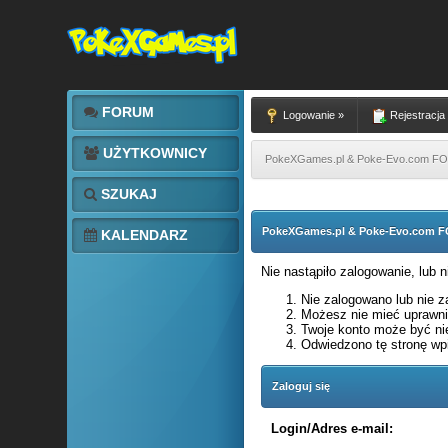
FORUM
Logowanie »
Rejestracja
UŻYTKOWNICY
PokeXGames.pl & Poke-Evo.com 
SZUKAJ
PokeXGames.pl & Poke-Evo.com
KALENDARZ
Nie nastąpiło zalogowanie, lub 
Nie zalogowano lub nie za
Możesz nie mieć uprawnie
Twoje konto może być ni
Odwiedzono tę stronę wpi
Zaloguj się
Login/Adres e-mail: