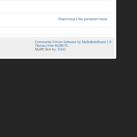
Rejestracja
|
Nie pamiętam hasła
Community Forum Software by MyBulletinBoard 1.8
Tłumaczenie MyBB PL
MyBB Skin by:
X3nO