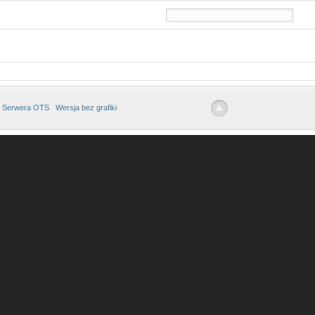
 Serwera OTS
Wersja bez grafiki