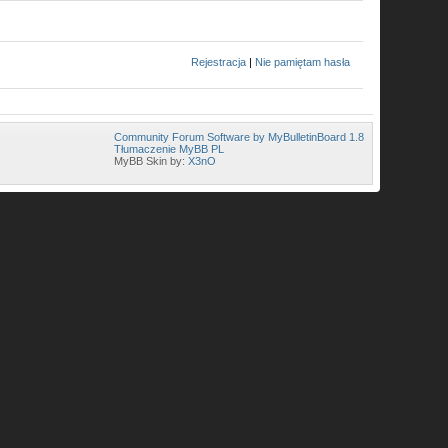
Rejestracja
|
Nie pamiętam hasła
Community Forum Software by MyBulletinBoard 1.8
Tłumaczenie MyBB PL
MyBB Skin by:
X3nO