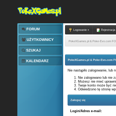
FORUM
Logowanie »
Rejestracja
UŻYTKOWNICY
PokeXGames.pl & Poke-Evo.com 
SZUKAJ
PokeXGames.pl & Poke-Evo.com
KALENDARZ
Nie nastąpiło zalogowanie, lub 
Nie zalogowano lub nie za
Możesz nie mieć uprawnie
Twoje konto może być ni
Odwiedzono tę stronę wpi
Zaloguj się
Login/Adres e-mail: