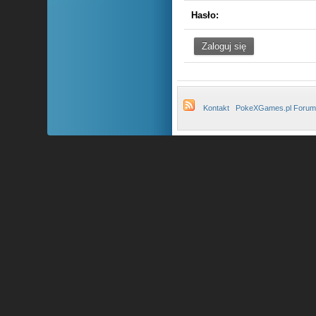
Hasło:
Kontakt
PokeXGames.pl Forum