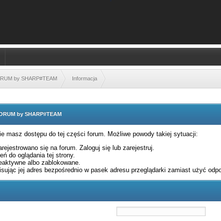
FORUM by SHARP#TEAM
Informacja
 FORUM by SHARP#TEAM
nie masz dostępu do tej części forum. Możliwe powody takiej sytuacji:
rejestrowano się na forum. Zaloguj się lub zarejestruj.
ń do oglądania tej strony.
eaktywne albo zablokowane.
sując jej adres bezpośrednio w pasek adresu przeglądarki zamiast użyć odpo