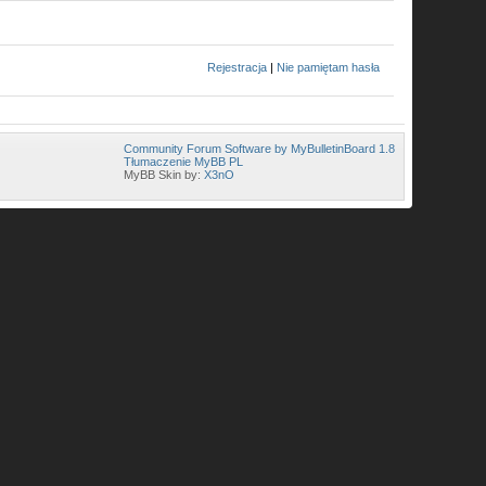
Rejestracja
|
Nie pamiętam hasła
Community Forum Software by MyBulletinBoard 1.8
Tłumaczenie MyBB PL
MyBB Skin by:
X3nO