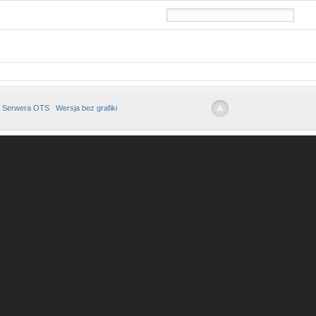
 Serwera OTS
Wersja bez grafiki