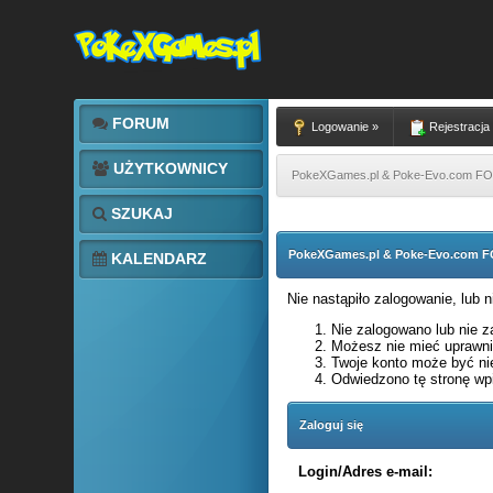
FORUM
Logowanie »
Rejestracja
UŻYTKOWNICY
PokeXGames.pl & Poke-Evo.com 
SZUKAJ
PokeXGames.pl & Poke-Evo.com
KALENDARZ
Nie nastąpiło zalogowanie, lub 
Nie zalogowano lub nie za
Możesz nie mieć uprawnie
Twoje konto może być ni
Odwiedzono tę stronę wpi
Zaloguj się
Login/Adres e-mail: