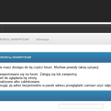
FORUM by SHARP#TEAM
Informacja
 FORUM by SHARP#TEAM
nie masz dostępu do tej części forum. Możliwe powody takiej sytuacji:
rejestrowano się na forum. Zaloguj się lub zarejestruj.
ń do oglądania tej strony.
eaktywne albo zablokowane.
sując jej adres bezpośrednio w pasek adresu przeglądarki zamiast użyć odpo