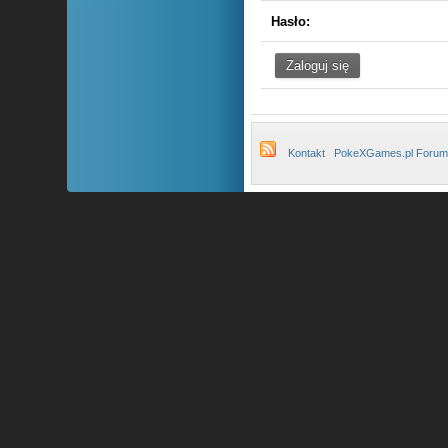
Hasło:
Kontakt
PokeXGames.pl Forum