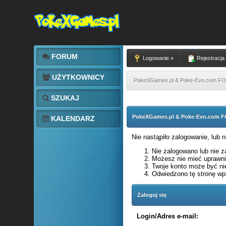
FORUM
Logowanie »
Rejestracja
UŻYTKOWNICY
PokeXGames.pl & Poke-Evo.com 
SZUKAJ
PokeXGames.pl & Poke-Evo.com
KALENDARZ
Nie nastąpiło zalogowanie, lub 
Nie zalogowano lub nie za
Możesz nie mieć uprawnie
Twoje konto może być ni
Odwiedzono tę stronę wpi
Zaloguj się
Login/Adres e-mail: