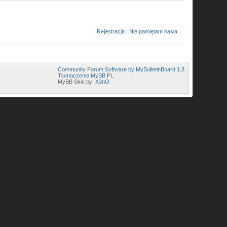
Rejestracja
|
Nie pamiętam hasła
Community Forum Software by MyBulletinBoard 1.8
Tłumaczenie MyBB PL
MyBB Skin by:
X3nO