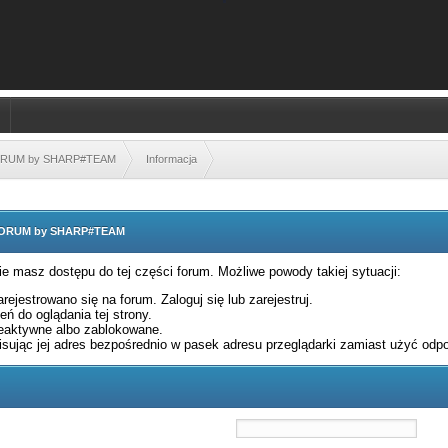
FORUM by SHARP#TEAM
Informacja
 FORUM by SHARP#TEAM
nie masz dostępu do tej części forum. Możliwe powody takiej sytuacji:
rejestrowano się na forum. Zaloguj się lub zarejestruj.
ń do oglądania tej strony.
eaktywne albo zablokowane.
sując jej adres bezpośrednio w pasek adresu przeglądarki zamiast użyć odpo