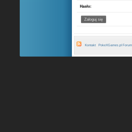
Hasło:
Kontakt
PokeXGames.pl Forum