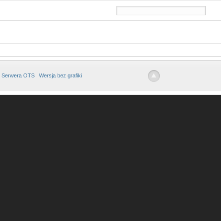
 Serwera OTS
Wersja bez grafiki