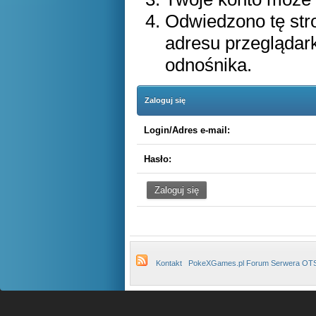
Odwiedzono tę str
adresu przeglądar
odnośnika.
Zaloguj się
Login/Adres e-mail:
Hasło:
Kontakt
PokeXGames.pl Forum Serwera OT