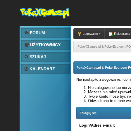
FORUM
Logowanie »
Rejestracja
UŻYTKOWNICY
PokeXGames.pl & Poke-Evo.com 
SZUKAJ
PokeXGames.pl & Poke-Evo.com
KALENDARZ
Nie nastąpiło zalogowanie, lub 
Nie zalogowano lub nie za
Możesz nie mieć uprawnie
Twoje konto może być ni
Odwiedzono tę stronę wpi
Zaloguj się
Login/Adres e-mail: