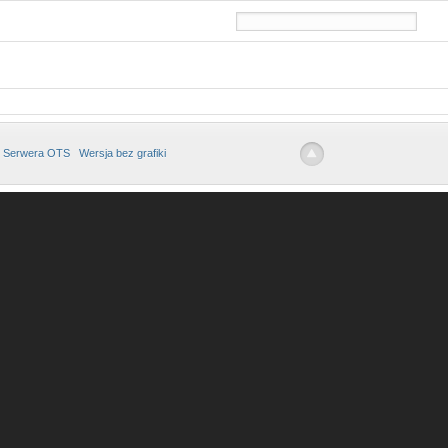
 Serwera OTS
Wersja bez grafiki