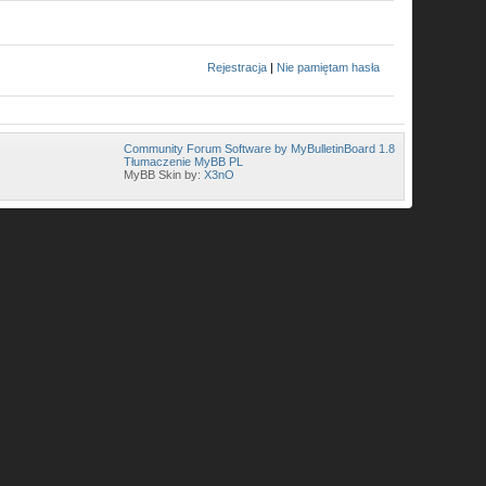
Rejestracja
|
Nie pamiętam hasła
Community Forum Software by MyBulletinBoard 1.8
Tłumaczenie MyBB PL
MyBB Skin by:
X3nO