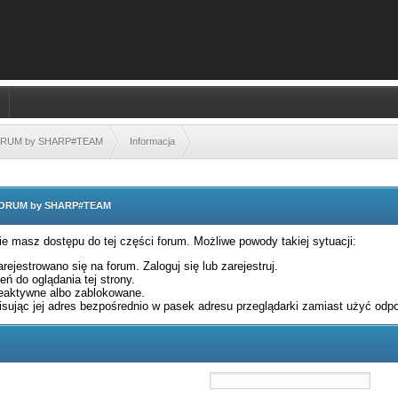
FORUM by SHARP#TEAM
Informacja
 FORUM by SHARP#TEAM
nie masz dostępu do tej części forum. Możliwe powody takiej sytuacji:
rejestrowano się na forum. Zaloguj się lub zarejestruj.
ń do oglądania tej strony.
eaktywne albo zablokowane.
sując jej adres bezpośrednio w pasek adresu przeglądarki zamiast użyć odpo