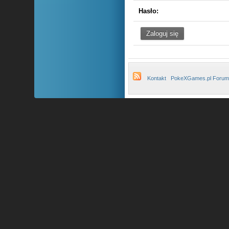
Hasło:
Kontakt
PokeXGames.pl Forum