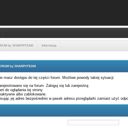
FORUM by SHARP#TEAM
Informacja
 FORUM by SHARP#TEAM
nie masz dostępu do tej części forum. Możliwe powody takiej sytuacji:
rejestrowano się na forum. Zaloguj się lub zarejestruj.
ń do oglądania tej strony.
eaktywne albo zablokowane.
sując jej adres bezpośrednio w pasek adresu przeglądarki zamiast użyć odpo