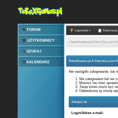
FORUM
Logowanie »
Rejestracja
UŻYTKOWNICY
PokeXGames.pl & Poke-Evo.com 
SZUKAJ
PokeXGames.pl & Poke-Evo.com
KALENDARZ
Nie nastąpiło zalogowanie, lub 
Nie zalogowano lub nie za
Możesz nie mieć uprawnie
Twoje konto może być ni
Odwiedzono tę stronę wpi
Zaloguj się
Login/Adres e-mail: