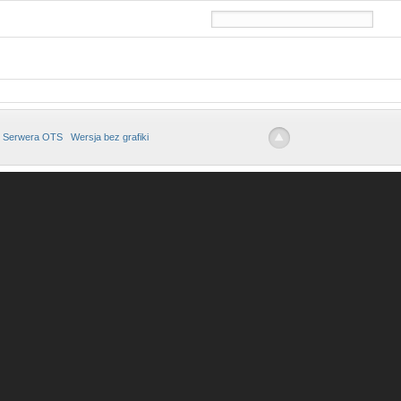
 Serwera OTS
Wersja bez grafiki