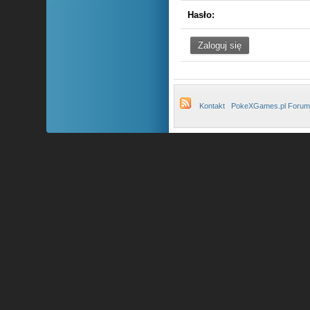
Hasło:
Kontakt
PokeXGames.pl Forum