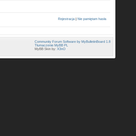
Rejestracja
|
Nie pamiętam hasła
Community Forum Software by MyBulletinBoard 1.8
Tłumaczenie MyBB PL
MyBB Skin by:
X3nO