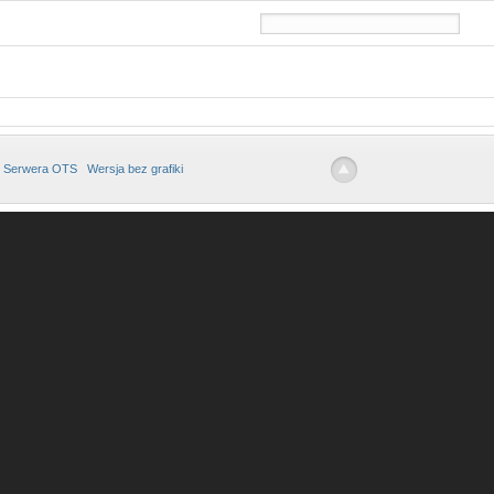
 Serwera OTS
Wersja bez grafiki