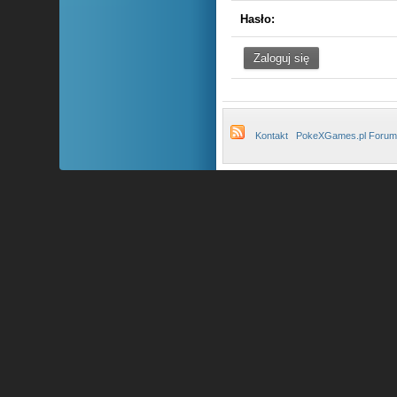
Hasło:
Kontakt
PokeXGames.pl Forum