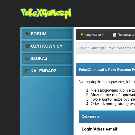
FORUM
Logowanie »
Rejestracja
UŻYTKOWNICY
PokeXGames.pl & Poke-Evo.com 
SZUKAJ
PokeXGames.pl & Poke-Evo.com
KALENDARZ
Nie nastąpiło zalogowanie, lub 
Nie zalogowano lub nie za
Możesz nie mieć uprawnie
Twoje konto może być ni
Odwiedzono tę stronę wpi
Zaloguj się
Login/Adres e-mail: