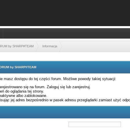
FORUM by SHARP#TEAM
Informacja
 FORUM by SHARP#TEAM
nie masz dostępu do tej części forum. Możliwe powody takiej sytuacji:
rejestrowano się na forum. Zaloguj się lub zarejestruj.
ń do oglądania tej strony.
eaktywne albo zablokowane.
sując jej adres bezpośrednio w pasek adresu przeglądarki zamiast użyć odpo