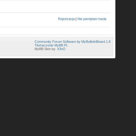
Rejestracja
|
Nie pamiętam hasła
Community Forum Software by MyBulletinBoard 1.8
Tłumaczenie MyBB PL
MyBB Skin by:
X3nO