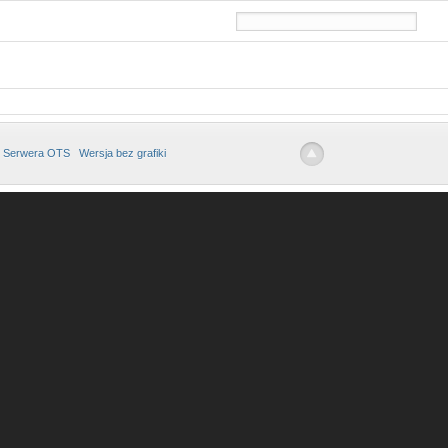
 Serwera OTS
Wersja bez grafiki