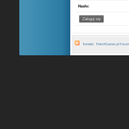
Hasło:
Kontakt
PokeXGames.pl Forum