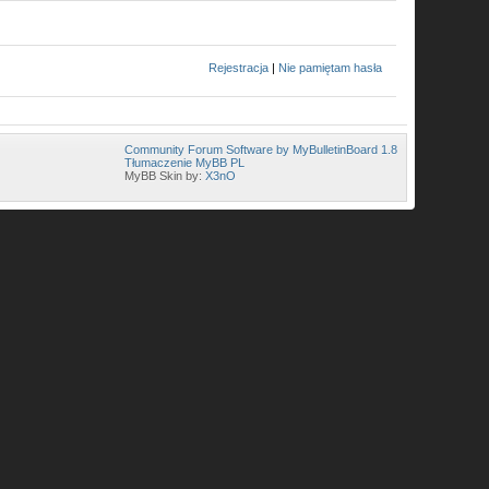
Rejestracja
|
Nie pamiętam hasła
Community Forum Software by MyBulletinBoard 1.8
Tłumaczenie MyBB PL
MyBB Skin by:
X3nO