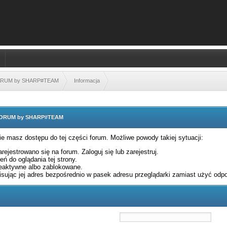
FORUM by SHARP#TEAM
Informacja
 FORUM by SHARP#TEAM
nie masz dostępu do tej części forum. Możliwe powody takiej sytuacji:
rejestrowano się na forum. Zaloguj się lub zarejestruj.
ń do oglądania tej strony.
eaktywne albo zablokowane.
sując jej adres bezpośrednio w pasek adresu przeglądarki zamiast użyć odpo