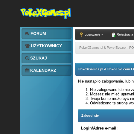
FORUM
Logowanie »
Rejestracja
UŻYTKOWNICY
PokeXGames.pl & Poke-Evo.com 
SZUKAJ
PokeXGames.pl & Poke-Evo.com
KALENDARZ
Nie nastąpiło zalogowanie, lub 
Nie zalogowano lub nie za
Możesz nie mieć uprawnie
Twoje konto może być ni
Odwiedzono tę stronę wpi
Zaloguj się
Login/Adres e-mail: