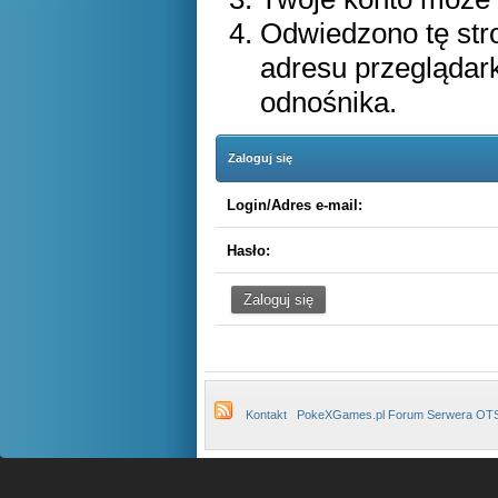
Odwiedzono tę str
adresu przeglądar
odnośnika.
Zaloguj się
Login/Adres e-mail:
Hasło:
Kontakt
PokeXGames.pl Forum Serwera OT