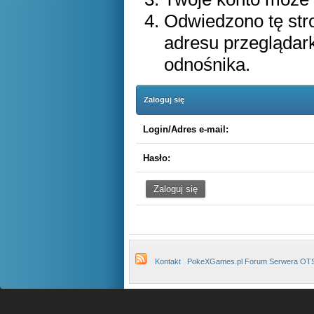
Odwiedzono tę str
adresu przeglądar
odnośnika.
Zaloguj się
Login/Adres e-mail:
Hasło:
Kontakt
PokeXGames.pl Forum Serwera OT