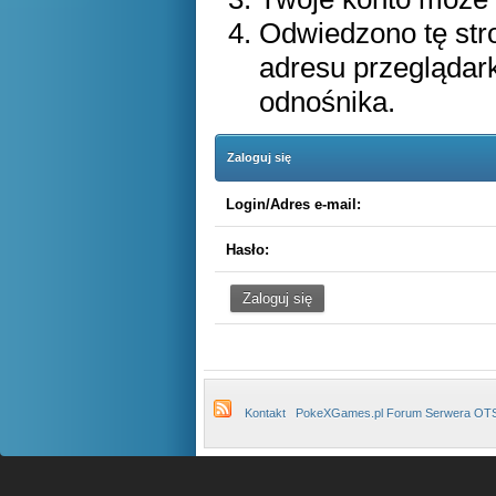
Odwiedzono tę str
adresu przeglądar
odnośnika.
Zaloguj się
Login/Adres e-mail:
Hasło:
Kontakt
PokeXGames.pl Forum Serwera OT