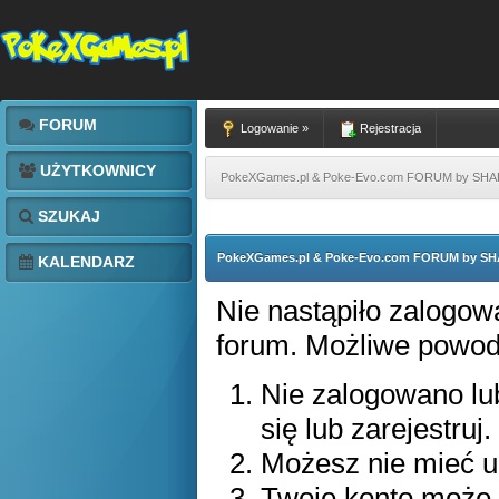
FORUM
Logowanie »
Rejestracja
UŻYTKOWNICY
PokeXGames.pl & Poke-Evo.com FORUM by SH
SZUKAJ
PokeXGames.pl & Poke-Evo.com FORUM by S
KALENDARZ
Nie nastąpiło zalogowa
forum. Możliwe powody 
Nie zalogowano lub
się lub zarejestruj.
Możesz nie mieć up
Twoje konto może 