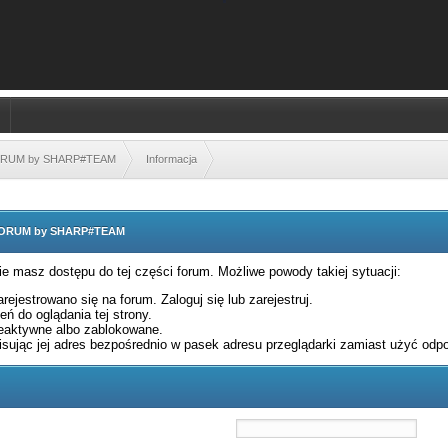
FORUM by SHARP#TEAM
Informacja
 FORUM by SHARP#TEAM
nie masz dostępu do tej części forum. Możliwe powody takiej sytuacji:
rejestrowano się na forum. Zaloguj się lub zarejestruj.
ń do oglądania tej strony.
eaktywne albo zablokowane.
sując jej adres bezpośrednio w pasek adresu przeglądarki zamiast użyć odpo