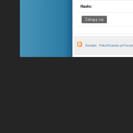
Hasło:
Kontakt
PokeXGames.pl Forum