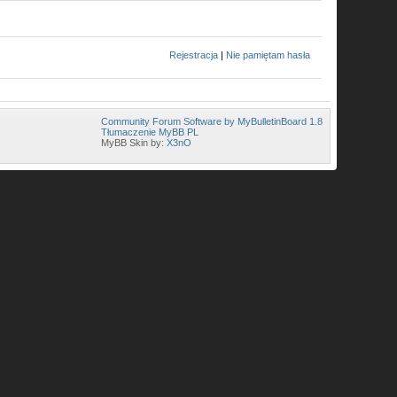
Rejestracja
|
Nie pamiętam hasła
Community Forum Software by MyBulletinBoard 1.8
Tłumaczenie MyBB PL
MyBB Skin by:
X3nO