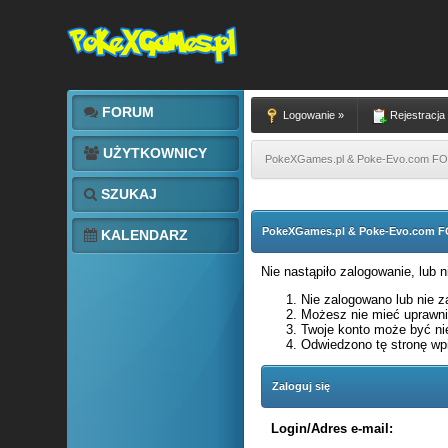
FORUM
Logowanie »
Rejestracja
UŻYTKOWNICY
PokeXGames.pl & Poke-Evo.com 
SZUKAJ
PokeXGames.pl & Poke-Evo.com
KALENDARZ
Nie nastąpiło zalogowanie, lub 
Nie zalogowano lub nie za
Możesz nie mieć uprawnie
Twoje konto może być ni
Odwiedzono tę stronę wpi
Zaloguj się
Login/Adres e-mail: