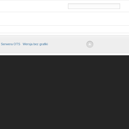
 Serwera OTS
Wersja bez grafiki