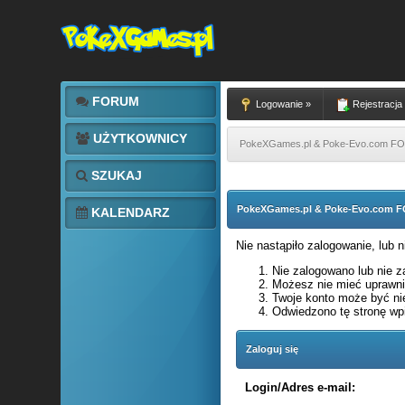
FORUM
Logowanie »
Rejestracja
UŻYTKOWNICY
PokeXGames.pl & Poke-Evo.com 
SZUKAJ
PokeXGames.pl & Poke-Evo.com
KALENDARZ
Nie nastąpiło zalogowanie, lub 
Nie zalogowano lub nie za
Możesz nie mieć uprawnie
Twoje konto może być ni
Odwiedzono tę stronę wpi
Zaloguj się
Login/Adres e-mail: