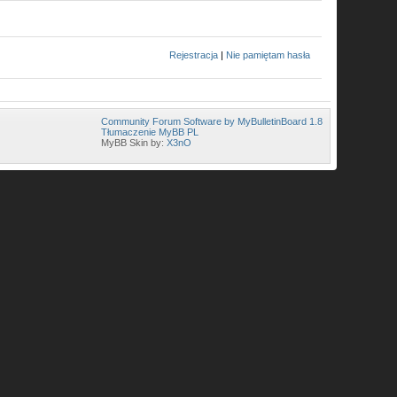
Rejestracja
|
Nie pamiętam hasła
Community Forum Software by MyBulletinBoard 1.8
Tłumaczenie MyBB PL
MyBB Skin by:
X3nO