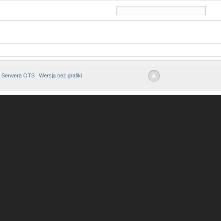
 Serwera OTS
Wersja bez grafiki