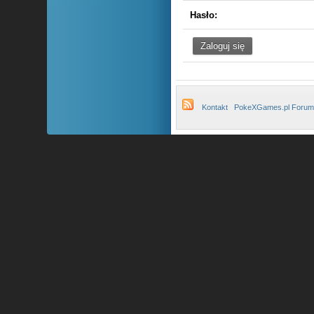
Hasło:
Kontakt
PokeXGames.pl Forum