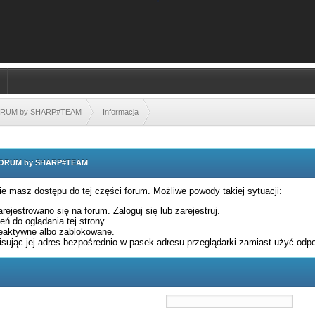
FORUM by SHARP#TEAM
Informacja
 FORUM by SHARP#TEAM
nie masz dostępu do tej części forum. Możliwe powody takiej sytuacji:
rejestrowano się na forum. Zaloguj się lub zarejestruj.
ń do oglądania tej strony.
eaktywne albo zablokowane.
sując jej adres bezpośrednio w pasek adresu przeglądarki zamiast użyć odpo