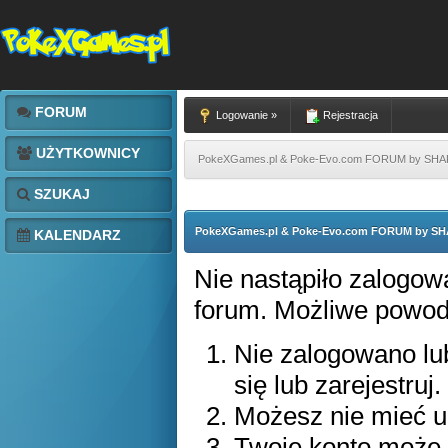
FORUM
Logowanie »
Rejestracja
UŻYTKOWNICY
PokeXGames.pl & Poke-Evo.com FORUM by SH
SZUKAJ
PokeXGames.pl & Poke-Evo.com FORUM by S
KALENDARZ
Nie nastąpiło zalogowa
forum. Możliwe powody 
Nie zalogowano lub
się lub zarejestruj.
Możesz nie mieć up
Twoje konto może 