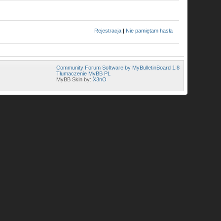
Rejestracja
|
Nie pamiętam hasła
Community Forum Software by MyBulletinBoard 1.8
Tłumaczenie MyBB PL
MyBB Skin by:
X3nO