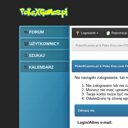
FORUM
Logowanie »
Rejestracja
UŻYTKOWNICY
PokeXGames.pl & Poke-Evo.com 
SZUKAJ
PokeXGames.pl & Poke-Evo.com
KALENDARZ
Nie nastąpiło zalogowanie, lub 
Nie zalogowano lub nie za
Możesz nie mieć uprawnie
Twoje konto może być ni
Odwiedzono tę stronę wpi
Zaloguj się
Login/Adres e-mail: