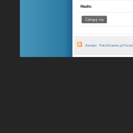
Hasło:
Kontakt
PokeXGames.pl Forum