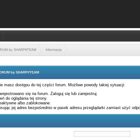
FORUM by SHARP#TEAM
Informacja
 FORUM by SHARP#TEAM
nie masz dostępu do tej części forum. Możliwe powody takiej sytuacji:
rejestrowano się na forum. Zaloguj się lub zarejestruj.
ń do oglądania tej strony.
eaktywne albo zablokowane.
sując jej adres bezpośrednio w pasek adresu przeglądarki zamiast użyć odpo