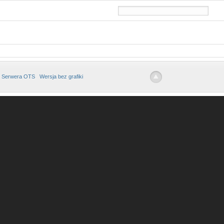
 Serwera OTS
Wersja bez grafiki