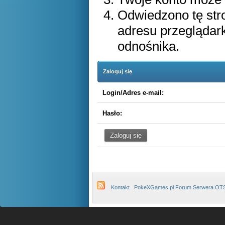
Odwiedzono tę str
adresu przeglądar
odnośnika.
Zaloguj się
Login/Adres e-mail:
Hasło:
Kontakt
PokeXGames.pl Forum Serwera OT