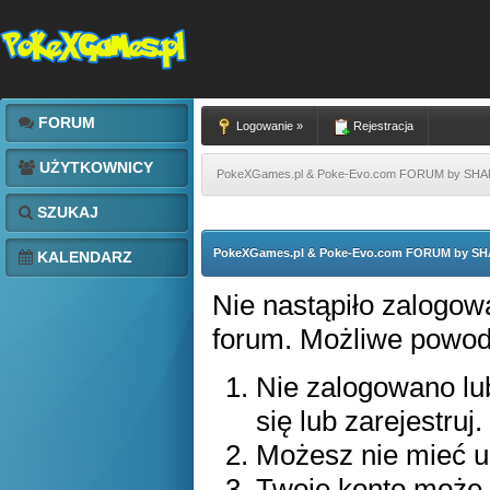
FORUM
Logowanie »
Rejestracja
UŻYTKOWNICY
PokeXGames.pl & Poke-Evo.com FORUM by SH
SZUKAJ
PokeXGames.pl & Poke-Evo.com FORUM by S
KALENDARZ
Nie nastąpiło zalogowa
forum. Możliwe powody 
Nie zalogowano lub
się lub zarejestruj.
Możesz nie mieć up
Twoje konto może 