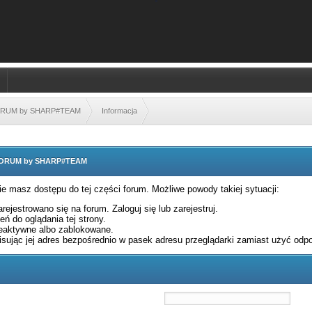
FORUM by SHARP#TEAM
Informacja
 FORUM by SHARP#TEAM
nie masz dostępu do tej części forum. Możliwe powody takiej sytuacji:
rejestrowano się na forum. Zaloguj się lub zarejestruj.
ń do oglądania tej strony.
eaktywne albo zablokowane.
sując jej adres bezpośrednio w pasek adresu przeglądarki zamiast użyć odpo