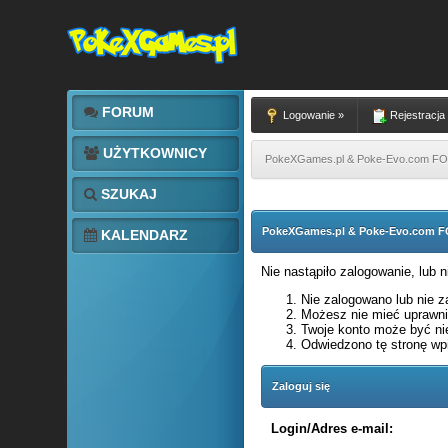
FORUM
Logowanie »
Rejestracja
UŻYTKOWNICY
PokeXGames.pl & Poke-Evo.com 
SZUKAJ
PokeXGames.pl & Poke-Evo.com
KALENDARZ
Nie nastąpiło zalogowanie, lub 
Nie zalogowano lub nie za
Możesz nie mieć uprawnie
Twoje konto może być ni
Odwiedzono tę stronę wpi
Zaloguj się
Login/Adres e-mail: