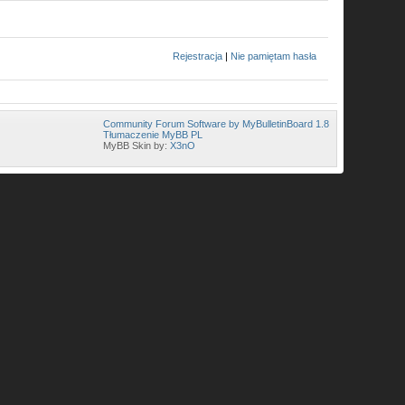
Rejestracja
|
Nie pamiętam hasła
Community Forum Software by MyBulletinBoard 1.8
Tłumaczenie MyBB PL
MyBB Skin by:
X3nO