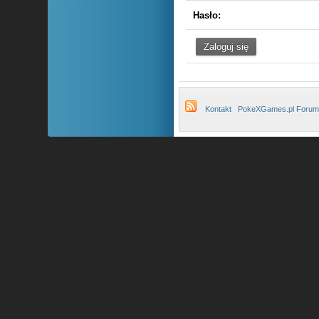
Hasło:
Kontakt
PokeXGames.pl Forum