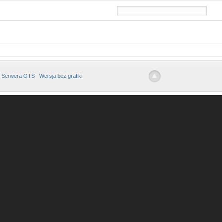
 Serwera OTS
Wersja bez grafiki