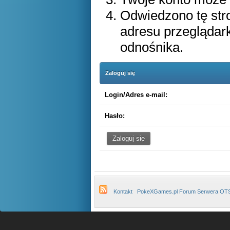
Odwiedzono tę str
adresu przeglądar
odnośnika.
Zaloguj się
Login/Adres e-mail:
Hasło:
Kontakt
PokeXGames.pl Forum Serwera OT