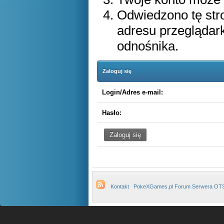
Odwiedzono tę str
adresu przeglądar
odnośnika.
Zaloguj się
Login/Adres e-mail:
Hasło:
Kontakt
PokeXGames.pl Forum Serwera OT