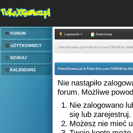
FORUM
Logowanie »
Rejestracja
UŻYTKOWNICY
PokeXGames.pl & Poke-Evo.com FORUM by SH
SZUKAJ
PokeXGames.pl & Poke-Evo.com FORUM by S
KALENDARZ
Nie nastąpiło zalogowa
forum. Możliwe powody 
Nie zalogowano lub
się lub zarejestruj.
Możesz nie mieć up
Twoje konto może 