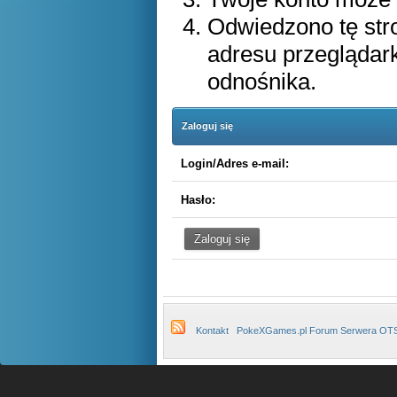
Odwiedzono tę str
adresu przeglądar
odnośnika.
Zaloguj się
Login/Adres e-mail:
Hasło:
Kontakt
PokeXGames.pl Forum Serwera OT