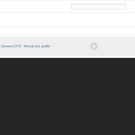
 Serwera OTS
Wersja bez grafiki