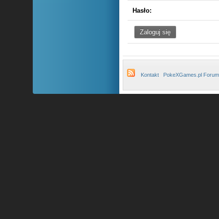
Hasło:
Kontakt
PokeXGames.pl Forum