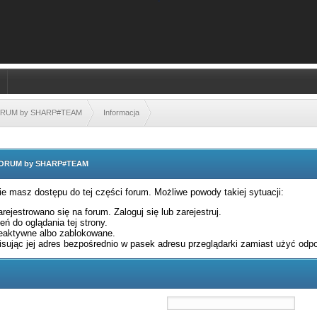
FORUM by SHARP#TEAM
Informacja
 FORUM by SHARP#TEAM
nie masz dostępu do tej części forum. Możliwe powody takiej sytuacji:
rejestrowano się na forum. Zaloguj się lub zarejestruj.
ń do oglądania tej strony.
eaktywne albo zablokowane.
sując jej adres bezpośrednio w pasek adresu przeglądarki zamiast użyć odpo