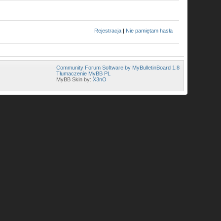
Rejestracja
|
Nie pamiętam hasła
Community Forum Software by MyBulletinBoard 1.8
Tłumaczenie MyBB PL
MyBB Skin by:
X3nO