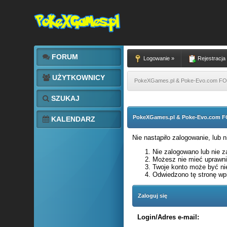
FORUM
Logowanie »
Rejestracja
UŻYTKOWNICY
PokeXGames.pl & Poke-Evo.com 
SZUKAJ
PokeXGames.pl & Poke-Evo.com
KALENDARZ
Nie nastąpiło zalogowanie, lub 
Nie zalogowano lub nie za
Możesz nie mieć uprawnie
Twoje konto może być ni
Odwiedzono tę stronę wpi
Zaloguj się
Login/Adres e-mail: