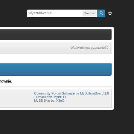
Forums
Wyświetl nową zawartość
nownie.
Community Forum Software by MyBulletinBoard 1.8
Tłumaczenie MyBB PL
MyBB Skin by:
X3nO