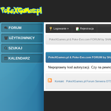
FORUM
Logowanie »
Rejestracja
UŻYTKOWNICY
PokeXGames.pl & Poke-Evo.com FORUM by SH
SZUKAJ
PokeXGames.pl & Poke-Evo.com FORUM by S
KALENDARZ
Niepoprawny kod autoryzacji. Czy na pewn
Kontakt
PokeXGames.pl Forum Serwera OT